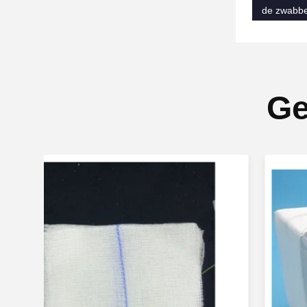
de zwabbe
Ge