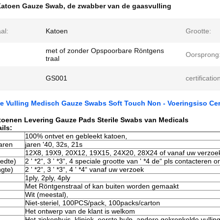
Katoen Gauze Swab
,
de zwabber van de gaasvulling
al:
Katoen
Grootte:
met of zonder Opspoorbare Röntgens
Oorsprong
traal
GS001
certificatio
e Vulling Medisch Gauze Swabs Soft Touch Non - Voeringsiso Cert
toenen Levering Gauze Pads Sterile Swabs van Medicals
ils:
100% ontvet en gebleekt katoen,
aren
jaren '40, 32s, 21s
12X8, 19X9, 20X12, 19X15, 24X20, 28X24 of vanaf uw verzoe
eedte)
2 ' *2“, 3 ' *3“, 4 speciale grootte van ' *4 de“ pls contacteren o
ngte)
2 ' *2“, 3 ' *3“, 4 ' *4“ vanaf uw verzoek
1ply, 2ply, 4ply
Met Röntgenstraal of kan buiten worden gemaakt
Wit (meestal),
Niet-steriel, 100PCS/pack, 100packs/carton
Het ontwerp van de klant is welkom
Het ziekenhuis, kliniek, eerste hulp, andere gekronkelde vulling