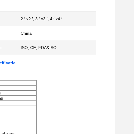
2 ′ x2 ′, 3 ′ x3 ′, 4 ′ x4 ′
:
China
n:
ISO, CE, FDA&ISO
ificatie
k
ns
 of zorg