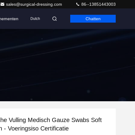
sales@surgical-dressing.com
86--13851443003
nementen
Chatten
Dutch
che Vulling Medisch Gauze Swabs Soft
- Voeringsiso Certificatie