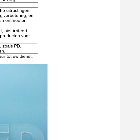
he uitrustingen
, verbetering, en
nten ontmoeten
 niet-irriteert
 producten voor
, zoals PD,
en.
ur tot uw dienst.