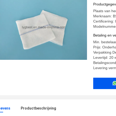
Productgege
Plaats van he
Merknaam: 
Certificering
Modelnummer
Betaling en 
Min. bestelaa
Prijs: Onderh
Verpakking De
Levertijd: 20
Betalingscond
Levering ver
evens
Productbeschrijving