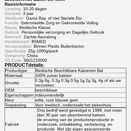
Basisinformatie
Levering:
10-20 dagen
Garantie:
3 jaar
Sterilisatie:
Gama Ray, of niet Steriele Eto
Functie:
Gekronkelde Zorg en Gekronkelde Vulling
Klasse:
Medische Klasse
Gebruik:
Persoonlijke verzorging en Dagelijks Gebruik
Kenmerk:
Zachte Aanraking
Handelsmerk:
BSMED
Vervoerpakket:
Binnen Plastic Buitenkarton
Specificatie:
25g-1000g/pack
Oorsprong:
China
HS Code:
5601210000
PRODUCTdetails:
Producttype:
Medische Beschikbare Katoenen Bal
Materiaal:
100% zuiver katoen
0.3g-9g, 0.2g 0.3g 0.5g 1g 2g 3g, 4g of als uw
Grootte:
verzoeken
OEM:
beschikbaar
Eigenschappen:
milieuvriendelijk
kleur:
witte, roze blauwe geel.
Toepassing:
Voor medisch, onderzoekt het ziekenhuis,
Ons bedrijf werd gevestigd in 1988, met meer
dan 30 jaar van absorberend katoen
de ervaring van de productenproductie in
Fabriek
onderzoek, ontwikkeling, verbetering, en
productie. Met zijn eigen geavanceerde