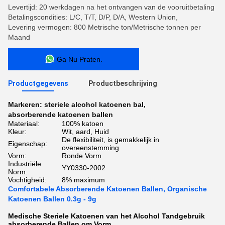
Levertijd: 20 werkdagen na het ontvangen van de vooruitbetaling
Betalingscondities: L/C, T/T, D/P, D/A, Western Union,
Levering vermogen: 800 Metrische ton/Metrische tonnen per
Maand
Ga Nu Praten.
Productgegevens
Productbeschrijving
Markeren:
steriele alcohol katoenen bal
,
absorberende katoenen ballen
Materiaal:
100% katoen
Kleur:
Wit, aard, Huid
De flexibiliteit, is gemakkelijk in
Eigenschap:
overeenstemming
Vorm:
Ronde Vorm
Industriële
YY0330-2002
Norm:
Vochtigheid:
8% maximum
Comfortabele Absorberende Katoenen Ballen, Organische
Katoenen Ballen 0.3g - 9g
Medische Steriele Katoenen van het Alcohol Tandgebruik
absorberende Ballen om Vorm