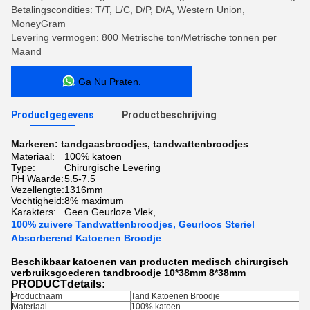
Betalingscondities: T/T, L/C, D/P, D/A, Western Union,
MoneyGram
Levering vermogen: 800 Metrische ton/Metrische tonnen per
Maand
Ga Nu Praten.
Productgegevens
Productbeschrijving
Markeren:
tandgaasbroodjes
,
tandwattenbroodjes
Materiaal:
100% katoen
Type:
Chirurgische Levering
PH Waarde:
5.5-7.5
Vezellengte:
1316mm
Vochtigheid:
8% maximum
Karakters:
Geen Geurloze Vlek,
100% zuivere Tandwattenbroodjes, Geurloos Steriel
Absorberend Katoenen Broodje
Beschikbaar katoenen van producten medisch chirurgisch
verbruiksgoederen tandbroodje 10*38mm 8*38mm
PRODUCTdetails:
Productnaam
Tand Katoenen Broodje
Materiaal
100% katoen