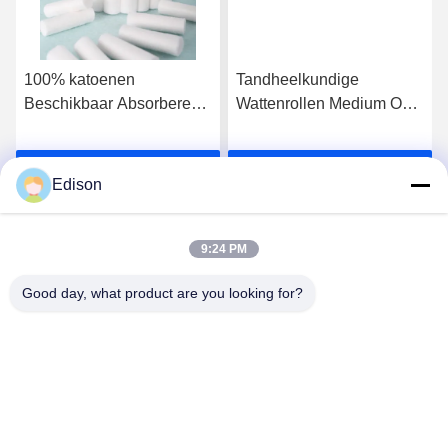
100% katoenen
Tandheelkundige
Beschikbaar Absorberend
Wattenrollen Medium Op
Medisch Tampon Tand
Maat Niet-Steriel Zeer
Katoenen Broodje
Absorberend Premium
Ga Nu Praten.
Ga Nu Praten.
Katoen Medische
Edison
Tandheelkundige
Gaasrollen Absorberende
Wattenrollen
9:24 PM
Mondklinieken Praktijken
Good day, what product are you looking for?
10*38mm Goede
Lianyungang Baishun Medical Treatment
Gezondheid 100% Pure
Articles Co.,Ltd.
Katoenen Rollen
sales@surgical-dressing.com
86--13851443003