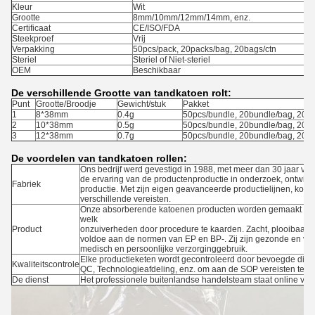
Kleur
Wit
Grootte
8mm/10mm/12mm/14mm, enz.
Certificaat
CE/ISO/FDA
Steekproef
Vrij
Verpakking
50pcs/pack, 20packs/bag, 20bags/ctn
Steriel
Steriel of Niet-steriel
OEM
Beschikbaar
De verschillende Grootte van tandkatoen rolt:
Punt
Grootte/Broodje
Gewicht/stuk
Pakket
1
8*38mm
0.4g
50pcs/bundle, 20bundle/bag, 20ba
2
10*38mm
0.5g
50pcs/bundle, 20bundle/bag, 20ba
3
12*38mm
0.7g
50pcs/bundle, 20bundle/bag, 20ba
De voordelen van tandkatoen rollen:
Ons bedrijf werd gevestigd in 1988, met meer dan 30 jaar va
de ervaring van de productenproductie in onderzoek, ontwikke
Fabriek
productie. Met zijn eigen geavanceerde productielijnen, kon
verschillende vereisten.
Onze absorberende katoenen producten worden gemaakt van 
welk
Product
onzuiverheden door procedure te kaarden. Zacht, plooibaar, niet
voldoe aan de normen van EP en BP-. Zij zijn gezonde en vei
medisch en persoonlijke verzorginggebruik.
Elke productieketen wordt gecontroleerd door bevoegde dien
Kwaliteitscontrole
QC, Technologieafdeling, enz. om aan de SOP vereisten te v
De dienst
Het professionele buitenlandse handelsteam staat online van 