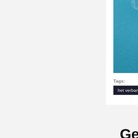
Tags:
het verba
Ge