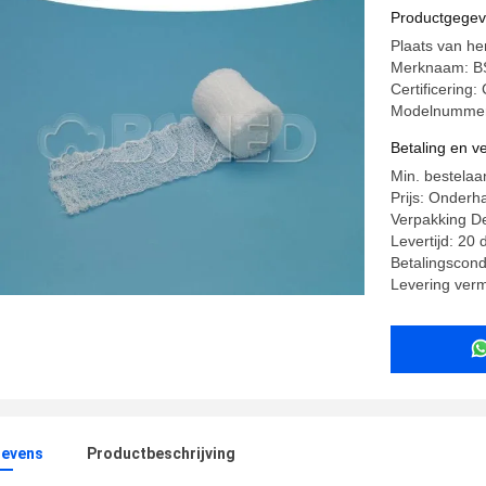
Productgege
Plaats van he
Merknaam: 
Certificering
Modelnummer
Betaling en 
Min. bestelaa
Prijs: Onderh
Verpakking D
Levertijd: 20
Betalingscond
Levering ver
evens
Productbeschrijving