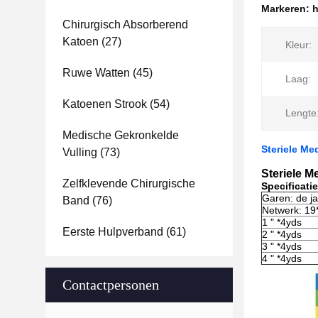
Markeren:
h
Chirurgisch Absorberend
Katoen
(27)
Kleur:
Ruwe Watten
(45)
Laag:
Katoenen Strook
(54)
Lengte
Medische Gekronkelde
Steriele M
Vulling
(73)
Steriele 
Zelfklevende Chirurgische
Specificatie
Garen: de ja
Band
(76)
Netwerk: 19
1 " *4yds
Eerste Hulpverband
(61)
2 " *4yds
3 " *4yds
4 " *4yds
Contactpersonen