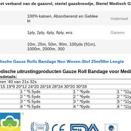
et verband van de gaasrol
,
steriel gaasbroodje
,
Steriel Medisch G
100% katoen, Absorberend en Geblee
materiaal:
kt
1ply, 2ply, 4ply, 8ply, enz.
Garens:
10m, 25m, 50m, 90m, 100yds (91m),
:
1000m, 2000m, 300
edische Gauze Rolls Bandage Non Woven-Stof 25m/50m Lengte
Medische uitrustingproducten Gauze Roll Bandage voor Med
sdetails:
ren '40 van 21s 32s
*15 19*9 20*12 24*20 26*18 28*24 30*20 30*28
1 " *5.5yds
1 " *6yds
1 " *11
2 " *5.5yds
2 " *6yds
2 " *11
3 " *5.5yds
3 " *6yds
3 " *11
4 " *5.5yds
4 " *6yds
4 " *11