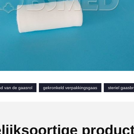
nd van de gaasrol
gekronkeld verpakkingsgaas
steriel gaasb
lijksoortige produc