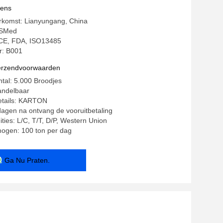
vens
rkomst: Lianyungang, China
BSMed
: CE, FDA, ISO13485
: B001
verzendvoorwaarden
ntal: 5.000 Broodjes
andelbaar
etails: KARTON
 dagen na ontvang de vooruitbetaling
ities: L/C, T/T, D/P, Western Union
mogen: 100 ton per dag
Ga Nu Praten.