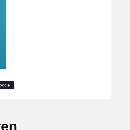
roodje
ten