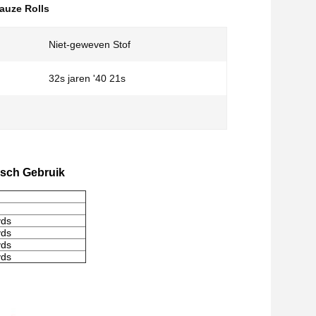
auze Rolls
Niet-geweven Stof
32s jaren '40 21s
isch Gebruik
yds
yds
yds
yds