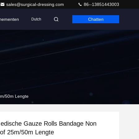
sales@surgical-dressing.com
86--13851443003
nementen
Chatten
Dutch
5m/50m Lengte
Medische Gauze Rolls Bandage Non
of 25m/50m Lengte