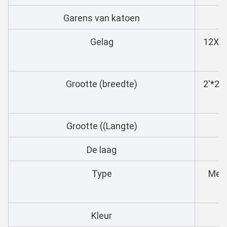
Garens van katoen
Gelag
12X8,
Grootte (breedte)
2'*2''
Grootte ((Langte)
De laag
1 
Type
Met 
Kleur