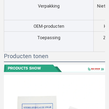
Verpakking
Niet-s
OEM-producten
He
Toepassing
Zie
Producten tonen