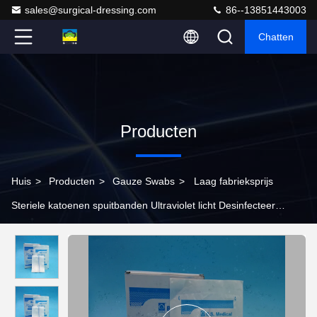
sales@surgical-dressing.com
86--13851443003
Chatten
Producten
Huis
>
Producten
>
Gauze Swabs
>
Laag fabrieksprijs
Steriele katoenen spuitbanden Ultraviolet licht Desinfecteer
spuitbanden