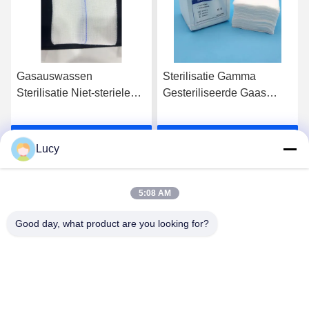
Gasauswassen
Sterilisatie Gamma
Sterilisatie Niet-steriele
Gesteriliseerde Gaas
wegwerp katoen voor
Kompressen
optimale reinheid
Ongevouwen
Ga Nu Praten.
Ga Nu Praten.
Verpakkingsgrootte Steriel
Lucy
Met 1-5 stuks / Verpakking
Voor Zorginstellingen
5:08 AM
Good day, what product are you looking for?
Lianyungang Baishun Medical Treatment
Articles Co.,Ltd.
sales@surgical-dressing.com