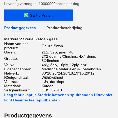
Levering vermogen: 10000000packs per dag
Ga Nu Praten.
Productgegevens
Productbeschrijving
Markeren:
Steriel katoen gaas.
Naam van het
Gauze Swab
product:
Garen:
21S, 32S, jaren '40
2X2 duim, 3X3inches, 4X4-duim,
Grootte:
3X4inches
Vouw:
4ply, 8ply, 16ply, 12ply, enz.
Eigenschappen:
Medische Materialen & Toebehoren
Netwerk:
30*20,28*24,26*18,19*15,20*12
Röntgenstraal:
With&without
Voorraad:
- Ja, dat klopt.
Materiaal:
Katoen
Veiligheidsnorm:
GB/T 32610
Laag fabrieksprijs Steriele katoenen spuitbanden Ultraviolet
licht Desinfecteer spuitbanden
Productgegevens