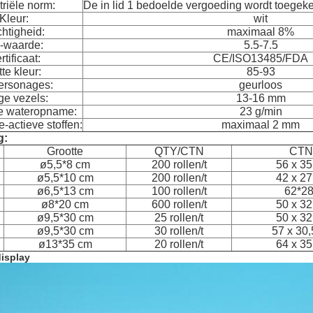
triële norm:
De in lid 1 bedoelde vergoeding wordt toegek
Kleur:
wit
htigheid:
maximaal 8%
-waarde:
5.5-7.5
rtificaat:
CE/ISO13485/FDA
te kleur:
85-93
ersonages:
geurloos
ge vezels:
13-16 mm
e wateropname:
23 g/min
-actieve stoffen:
maximaal 2 mm
g:
Grootte
QTY/CTN
CTN
ø5,5*8 cm
200 rollen/t
56 x 35
ø5,5*10 cm
200 rollen/t
42 x 27
ø6,5*13 cm
100 rollen/t
62*2
ø8*20 cm
600 rollen/t
50 x 32
ø9,5*30 cm
25 rollen/t
50 x 32
ø9,5*30 cm
30 rollen/t
57 x 30,
ø13*35 cm
20 rollen/t
64 x 35
isplay