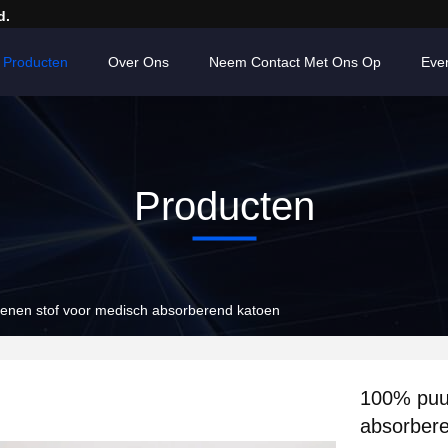
d.
Producten
Over Ons
Neem Contact Met Ons Op
Eve
Producten
enen stof voor medisch absorberend katoen
100% puur
absorber