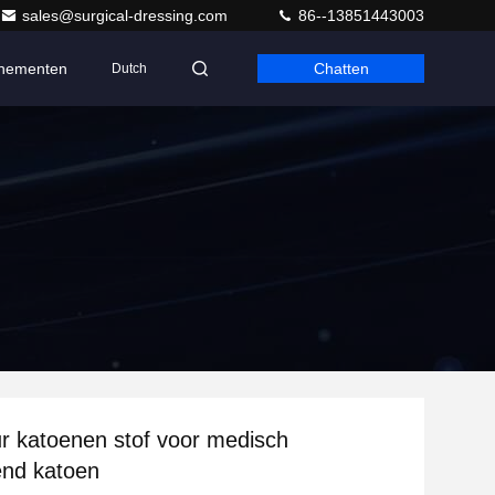
sales@surgical-dressing.com
86--13851443003
nementen
Chatten
Dutch
 katoenen stof voor medisch
end katoen