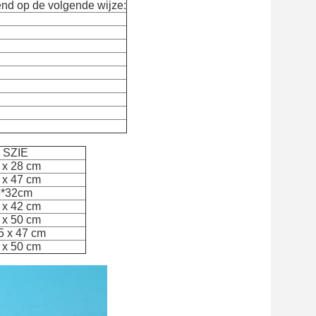
end op de volgende wijze:
 SZIE
 x 28 cm
 x 47 cm
8*32cm
 x 42 cm
 x 50 cm
5 x 47 cm
 x 50 cm