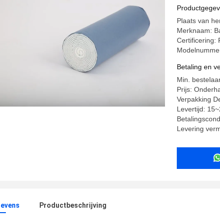
Productgege
Plaats van he
Merknaam: B
Certificering
Modelnummer
Betaling en 
Min. bestelaa
Prijs: Onderh
Verpakking Det
Levertijd: 15
Betalingscond
Levering ver
evens
Productbeschrijving