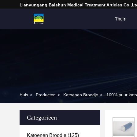
Lianyungang Baishun Medical Treatment Articles Co.,Lt
Thuis
Huis
>
Producten
>
Katoenen Broodje
>
100% puur kato
Categorieën
Katoenen Broodje
(125)