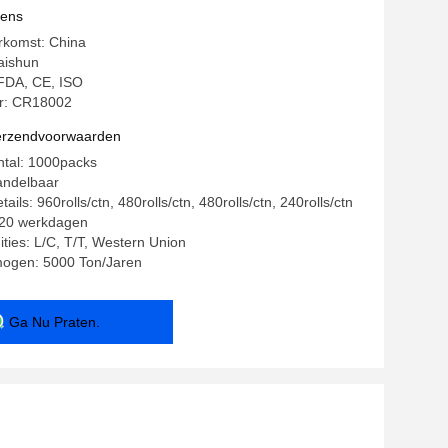
vens
rkomst: China
aishun
: FDA, CE, ISO
: CR18002
verzendvoorwaarden
ntal: 1000packs
andelbaar
ails: 960rolls/ctn, 480rolls/ctn, 480rolls/ctn, 240rolls/ctn
~20 werkdagen
ities: L/C, T/T, Western Union
mogen: 5000 Ton/Jaren
Ga Nu Praten.