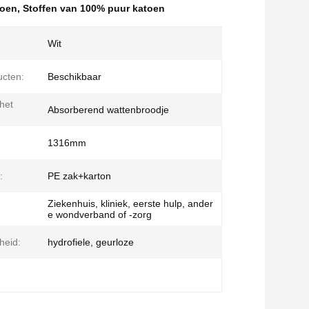
toen
,
Stoffen van 100% puur katoen
Wit
cten:
Beschikbaar
het
Absorberend wattenbroodje
1316mm
:
PE zak+karton
Ziekenhuis, kliniek, eerste hulp, ander
e wondverband of -zorg
heid:
hydrofiele, geurloze