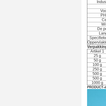
Indus
Voc
PH
Ce
Wit
De p
Lan
Specifiek
Oppervlakte
Verpakkin
Artikel 1
25 g
50 g
100 g
250 g
500 g
500 g
1000 g
PRODUCT-d