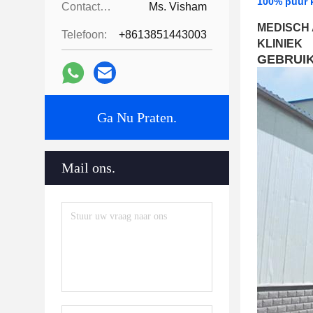
100% puur 
Contactpersonen:
Ms. Visham
MEDISCH
Telefoon:
+8613851443003
KLINIEK
GEBRUI
Ga Nu Praten.
Mail ons.