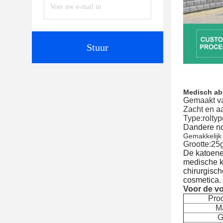
Stuur
Medisch ab
Gemaakt va
Zacht en a
Type:roltyp
D
andere n
Gemakkelijk 
Grootte:25
De katoene
medische k
chirurgisc
cosmetica.
Voor de v
Pro
Ma
G