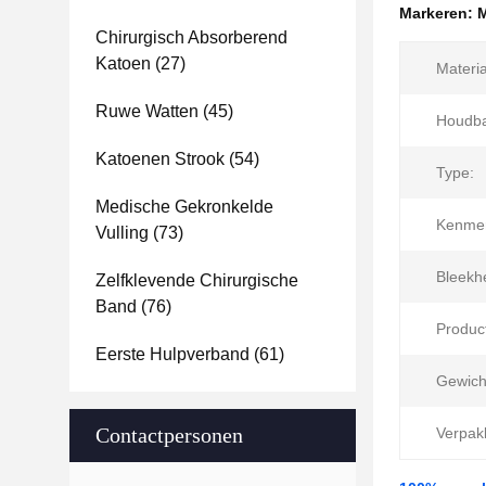
Markeren:
M
Chirurgisch Absorberend
Katoen
(27)
Materia
Ruwe Watten
(45)
Houdba
Katoenen Strook
(54)
Type:
Medische Gekronkelde
Kenme
Vulling
(73)
Bleekh
Zelfklevende Chirurgische
Band
(76)
Produc
Eerste Hulpverband
(61)
Gewicht
Contactpersonen
Verpak