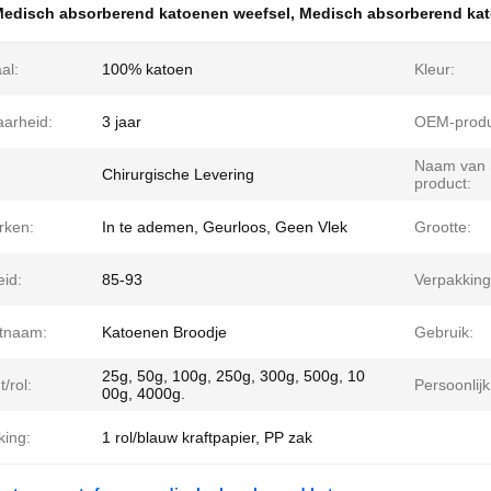
edisch absorberend katoenen weefsel
,
Medisch absorberend ka
al:
100% katoen
Kleur:
arheid:
3 jaar
OEM-produ
Naam van 
Chirurgische Levering
product:
rken:
In te ademen, Geurloos, Geen Vlek
Grootte:
eid:
85-93
Verpakking
tnaam:
Katoenen Broodje
Gebruik:
25g, 50g, 100g, 250g, 300g, 500g, 10
/rol:
Persoonlijk
00g, 4000g.
king:
1 rol/blauw kraftpapier, PP zak