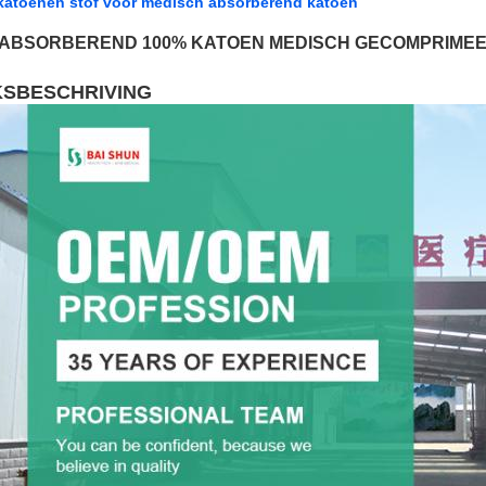
katoenen stof voor medisch absorberend katoen
 ABSORBEREND 100% KATOEN MEDISCH GECOMPRIMEE
KSBESCHRIVING