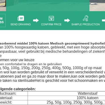
sorberend middel 100% katoen Medisch gecomprimeerd hydrofiel
n 100% hoogwaardig katoen, gebleekt, met een hoge absorptie
anpasbaar, veel gebruikt bij medische behandelingen of ziek
e
ormen voor uw keuze
en comfortabel te dragen en te gebruiken
g, 50g, 100g, 150g, 200g, 250g, 400g, 500g, 1000g of op maat
n wol kan worden gebruikt of verwerkt in een verscheidenheid
atoenen pad en ga zo maar door te maken,kan ook worden gebr
he taken na sterilisatieHet is geschikt voor het schoonmaken 
olgende categorieën:
ductnaam:
Wattenstaaf
teriaal:
100% katoen
ewicht:
25g, 50g, 100g, 250g, 300g, 500g,