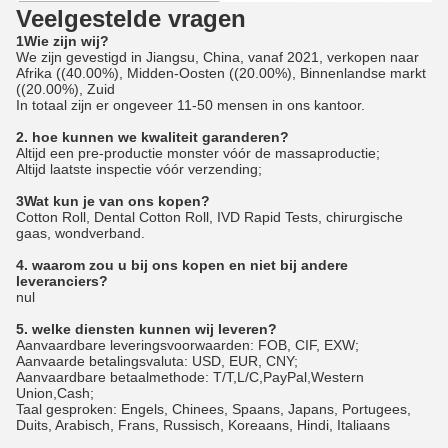
Veelgestelde vragen
1Wie zijn wij?
We zijn gevestigd in Jiangsu, China, vanaf 2021, verkopen naar
Afrika ((40.00%), Midden-Oosten ((20.00%), Binnenlandse markt
((20.00%), Zuid
In totaal zijn er ongeveer 11-50 mensen in ons kantoor.
2. hoe kunnen we kwaliteit garanderen?
Altijd een pre-productie monster vóór de massaproductie;
Altijd laatste inspectie vóór verzending;
3Wat kun je van ons kopen?
Cotton Roll, Dental Cotton Roll, IVD Rapid Tests, chirurgische
gaas, wondverband.
4. waarom zou u bij ons kopen en niet bij andere
leveranciers?
nul
5. welke diensten kunnen wij leveren?
Aanvaardbare leveringsvoorwaarden: FOB, CIF, EXW;
Aanvaarde betalingsvaluta: USD, EUR, CNY;
Aanvaardbare betaalmethode: T/T,L/C,PayPal,Western
Union,Cash;
Taal gesproken: Engels, Chinees, Spaans, Japans, Portugees,
Duits, Arabisch, Frans, Russisch, Koreaans, Hindi, Italiaans