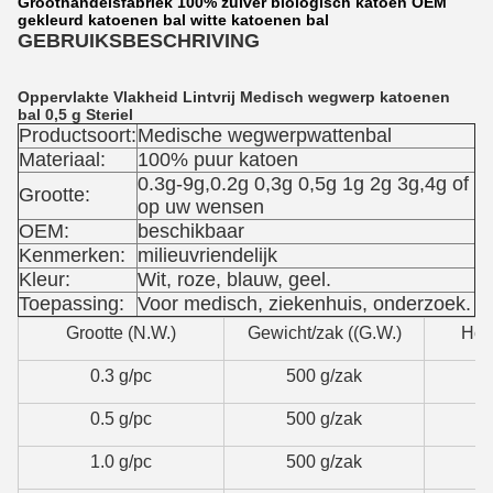
Groothandelsfabriek 100% zuiver biologisch katoen OEM
gekleurd katoenen bal witte katoenen bal
GEBRUIKSBESCHRIVING
Oppervlakte Vlakheid Lintvrij Medisch wegwerp katoenen
bal 0,5 g Steriel
Productsoort:
Medische wegwerpwattenbal
Materiaal:
100% puur katoen
0.3g-9g,0.2g 0,3g 0,5g 1g 2g 3g,4g of
Grootte:
op uw wensen
OEM:
beschikbaar
Kenmerken:
milieuvriendelijk
Kleur:
Wit, roze, blauw, geel.
Toepassing:
Voor medisch, ziekenhuis, onderzoek.
Grootte (N.W.)
Gewicht/zak ((G.W.)
Hoe
0.3 g/pc
500 g/zak
0.5 g/pc
500 g/zak
1.0 g/pc
500 g/zak