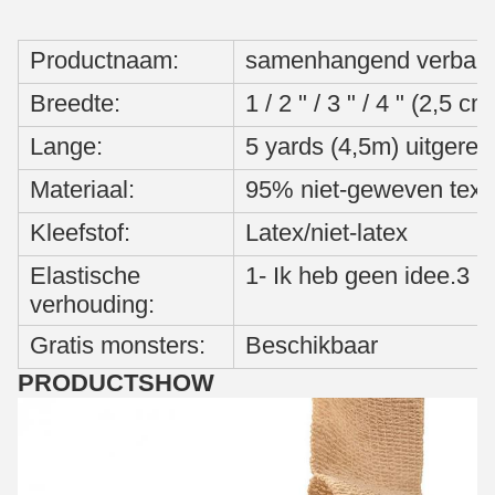
Productnaam:
samenhangend verban
Breedte:
1 / 2 " / 3 " / 4 " (2,5 
Lange:
5 yards (4,5m) uitgerek
Materiaal:
95% niet-geweven text
Kleefstof:
Latex/niet-latex
Elastische
1- Ik heb geen idee.3
verhouding:
Gratis monsters:
Beschikbaar
PRODUCTSHOW