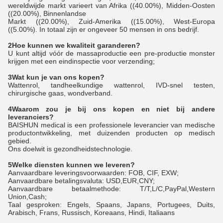
wereldwijde markt varieert van Afrika ((40.00%), Midden-Oosten
((20.00%), Binnenlandse
Markt ((20.00%), Zuid-Amerika ((15.00%), West-Europa
((5.00%). In totaal zijn er ongeveer 50 mensen in ons bedrijf.
2Hoe kunnen we kwaliteit garanderen?
U kunt altijd vóór de massaproductie een pre-productie monster
krijgen met een eindinspectie voor verzending;
3Wat kun je van ons kopen?
Wattenrol, tandheelkundige wattenrol, IVD-snel testen,
chirurgische gaas, wondverband.
4Waarom zou je bij ons kopen en niet bij andere
leveranciers?
BAISHUN medical is een professionele leverancier van medische
productontwikkeling, met duizenden producten op medisch
gebied.
Ons doelwit is gezondheidstechnologie.
5Welke diensten kunnen we leveren?
Aanvaardbare leveringsvoorwaarden: FOB, CIF, EXW;
Aanvaardbare betalingsvaluta: USD,EUR,CNY;
Aanvaardbare betaalmethode: T/T,L/C,PayPal,Western
Union,Cash;
Taal gesproken: Engels, Spaans, Japans, Portugees, Duits,
Arabisch, Frans, Russisch, Koreaans, Hindi, Italiaans