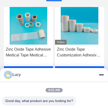
Video
Zinc Oxide Tape Adhesive
Zinc Oxide Tape
Medical Tape Medical
Customization Adhesive
Plaster Breathable Plaster
Surgical Tape Class I
The Perfect Solution for
Instrument Classification
Ga Nu Praten.
Ga Nu Praten.
Construction Projects
Not Waterproof
Lucy
8:51 AM
Good day, what product are you looking for?
Lianyungang Baishun Medical Treatment