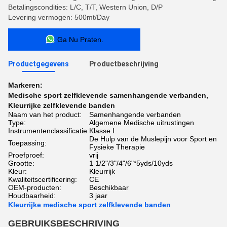
Betalingscondities: L/C, T/T, Western Union, D/P
Levering vermogen: 500mt/Day
Ga Nu Praten.
Productgegevens
Productbeschrijving
Markeren:
Medische sport zelfklevende samenhangende verbanden
,
Kleurrijke zelfklevende banden
Naam van het product:
Samenhangende verbanden
Type:
Algemene Medische uitrustingen
Instrumentenclassificatie:
Klasse I
De Hulp van de Muslepijn voor Sport en
Toepassing:
Fysieke Therapie
Proefproef:
vrij
Grootte:
1 1/2"/3"/4"/6"*5yds/10yds
Kleur:
Kleurrijk
Kwaliteitscertificering:
CE
OEM-producten:
Beschikbaar
Houdbaarheid:
3 jaar
Kleurrijke medische sport zelfklevende banden
GEBRUIKSBESCHRIVING