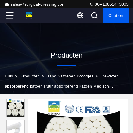
sales@surgical-dressing.com
86--13851443003
Chatten
Producten
Huis
>
Producten
>
Tand Katoenen Broodjes
>
Bewezen
absorberend katoen Puur absorberend katoen Medisch
katoenverband Chirurgisch katoen Fabrikant Wegwerp Goedkoop
100% Puur Katoen Tandheelkundig katoen Medisch gebruik
10*38mm Katoenen rol Voor tandarts