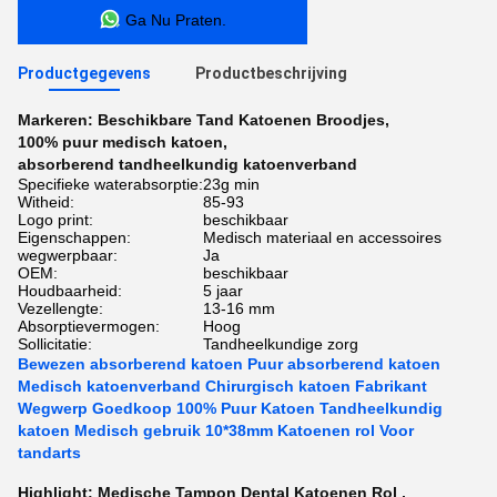
Ga Nu Praten.
Productgegevens
Productbeschrijving
Markeren:
Beschikbare Tand Katoenen Broodjes
,
100% puur medisch katoen
,
absorberend tandheelkundig katoenverband
Specifieke waterabsorptie:
23g min
Witheid:
85-93
Logo print:
beschikbaar
Eigenschappen:
Medisch materiaal en accessoires
wegwerpbaar:
Ja
OEM:
beschikbaar
Houdbaarheid:
5 jaar
Vezellengte:
13-16 mm
Absorptievermogen:
Hoog
Sollicitatie:
Tandheelkundige zorg
Bewezen absorberend katoen Puur absorberend katoen
Medisch katoenverband Chirurgisch katoen Fabrikant
Wegwerp Goedkoop 100% Puur Katoen Tandheelkundig
katoen Medisch gebruik 10*38mm Katoenen rol Voor
tandarts
Highlight:
Medische Tampon Dental Katoenen Rol
,