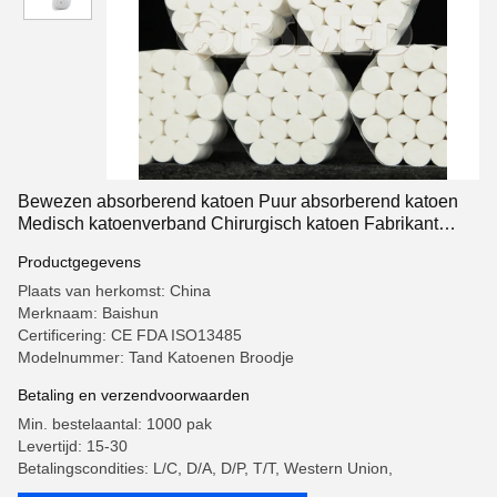
Bewezen absorberend katoen Puur absorberend katoen
Medisch katoenverband Chirurgisch katoen Fabrikant
Wegwerp Goedkoop 100% Puur Katoen Tandheelkundig
Productgegevens
katoen Medisch gebruik 10*38mm Katoenen rol Voor
tandarts
Plaats van herkomst: China
Merknaam: Baishun
Certificering: CE FDA ISO13485
Modelnummer: Tand Katoenen Broodje
Betaling en verzendvoorwaarden
Min. bestelaantal: 1000 pak
Levertijd: 15-30
Betalingscondities: L/C, D/A, D/P, T/T, Western Union,