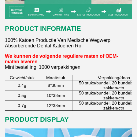
PRODUCT INFORMATIE
100% Katoen Productie Van Medische Wegwerp
Absorberende Dental Katoenen Rol
We kunnen de volgende reguliere maten of OEM-
maten leveren.
Mini bestelling: 1000 verpakkingen
Gewicht/stuk
Maat/stuk
Verpakking/doos
50 stuks/bundel, 20 bundels/z
0.4g
8*38mm
zakken/ctn
50 stuks/bundel, 20 bundels/z
0.5g
10*38mm
zakken/ctn
50 stuks/bundel, 20 bundels/z
0.7g
12*38mm
zakken/ctn
PRODUCT DISPLAY