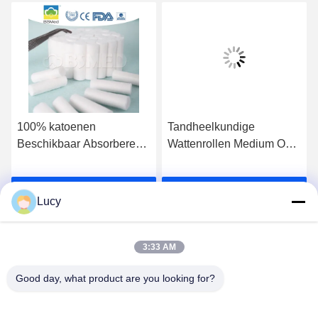
100% katoenen
Tandheelkundige
Beschikbaar Absorberend
Wattenrollen Medium Op
Medisch Tampon Tand
Maat Niet-Steriel Zeer
Katoenen Broodje
Absorberend Premium
Ga Nu Praten.
Ga Nu Praten.
Katoen Medische
Lucy
Tandheelkundige
Gaasrollen Absorberende
Wattenrollen
3:33 AM
Mondklinieken Praktijken
Good day, what product are you looking for?
10*38mm Goede
Lianyungang Baishun Medical Treatment
Gezondheid 100% Pure
Articles Co.,Ltd.
Katoenen Rollen